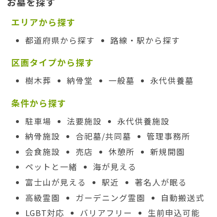
お墓を探す
エリアから探す
都道府県から探す
路線・駅から探す
区画タイプから探す
樹木葬
納骨堂
一般墓
永代供養墓
条件から探す
駐車場
法要施設
永代供養施設
納骨施設
合祀墓/共同墓
管理事務所
会食施設
売店
休憩所
新規開園
ペットと一緒
海が見える
富士山が見える
駅近
著名人が眠る
高級霊園
ガーデニング霊園
自動搬送式
LGBT対応
バリアフリー
生前申込可能