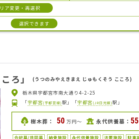
リア変更・再選択
選択できます
こころ」
(うつのみやえきまえ じゅもくそう こころ)
栃木県宇都宮市南大通り4-2-25
「
宇都宮
駅」
「
宇都宮
駅」
(
宇都宮線
)
(
JR日光線
)
50
55
樹木葬：
永代供養墓：
万円〜
合祀墓/共同墓
納骨施設
永代供養施設
法要施設
駐車