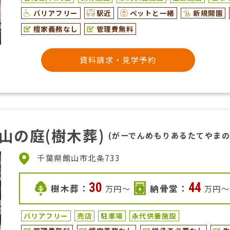
バリアフリー
駅近
ペットと一緒
新規開園
檀家義務なし
管理費無料
資料請求・見学予約
山の庭(樹木葬)
(がーでんめもりあるたてやまの
千葉県館山市北条733
30
44
樹木葬：
納骨堂：
万円〜
万円〜
バリアフリー
売店
駐車場
永代供養施設