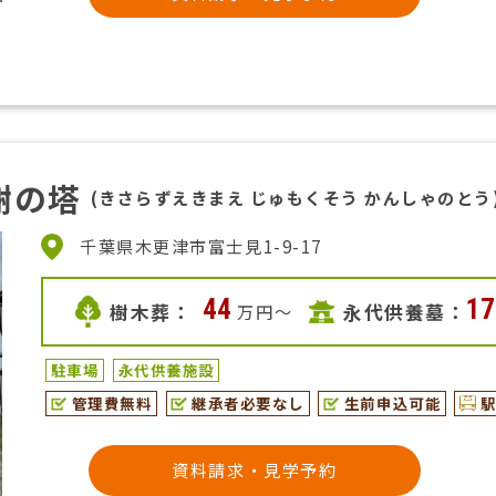
謝の塔
(きさらずえきまえ じゅもくそう かんしゃのとう
千葉県木更津市富士見1-9-17
44
17
樹木葬：
永代供養墓：
万円〜
駐車場
永代供養施設
管理費無料
継承者必要なし
生前申込可能
資料請求・見学予約