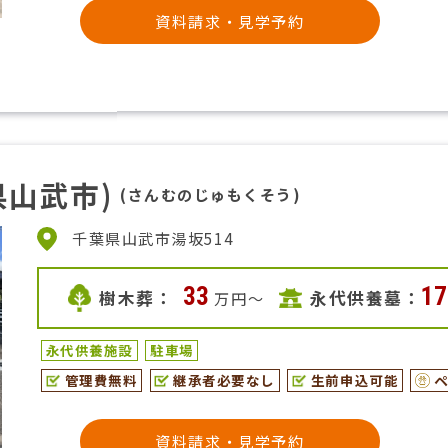
資料請求・見学予約
県山武市)
(さんむのじゅもくそう)
千葉県山武市湯坂514
33
17
樹木葬：
永代供養墓：
万円〜
永代供養施設
駐車場
管理費無料
継承者必要なし
生前申込可能
資料請求・見学予約