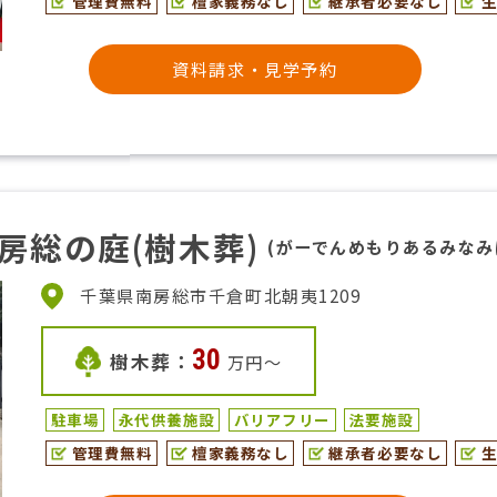
管理費無料
檀家義務なし
継承者必要なし
資料請求・見学予約
房総の庭(樹木葬)
(がーでんめもりあるみなみ
千葉県南房総市千倉町北朝夷1209
30
樹木葬：
万円〜
駐車場
永代供養施設
バリアフリー
法要施設
管理費無料
檀家義務なし
継承者必要なし