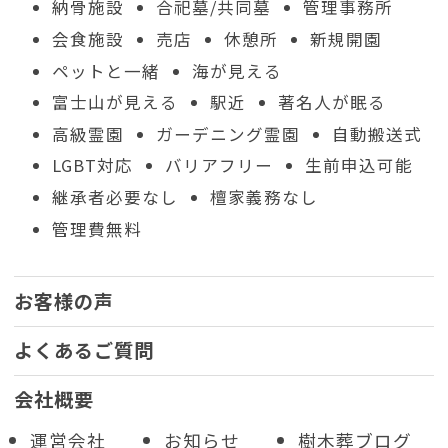
納骨施設
合祀墓/共同墓
管理事務所
会食施設
売店
休憩所
新規開園
ペットと一緒
海が見える
富士山が見える
駅近
著名人が眠る
高級霊園
ガーデニング霊園
自動搬送式
LGBT対応
バリアフリー
生前申込可能
継承者必要なし
檀家義務なし
管理費無料
お客様の声
よくあるご質問
会社概要
運営会社
お知らせ
樹木葬ブログ