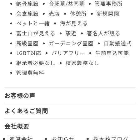
納骨施設
合祀墓/共同墓
管理事務所
会食施設
売店
休憩所
新規開園
ペットと一緒
海が見える
富士山が見える
駅近
著名人が眠る
高級霊園
ガーデニング霊園
自動搬送式
LGBT対応
バリアフリー
生前申込可能
継承者必要なし
檀家義務なし
管理費無料
お客様の声
よくあるご質問
会社概要
運営会社
お知らせ
樹木葬ブログ