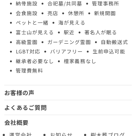
納骨施設
合祀墓/共同墓
管理事務所
会食施設
売店
休憩所
新規開園
ペットと一緒
海が見える
富士山が見える
駅近
著名人が眠る
高級霊園
ガーデニング霊園
自動搬送式
LGBT対応
バリアフリー
生前申込可能
継承者必要なし
檀家義務なし
管理費無料
お客様の声
よくあるご質問
会社概要
運営会社
お知らせ
樹木葬ブログ